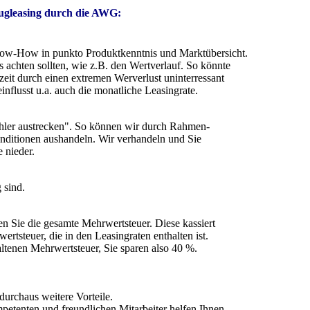
eugleasing durch die AWG:
Know-How in punkto Produktkenntnis und Marktübersicht.
 achten sollten, wie z.B. den Wertverlauf. So könnte
zeit durch einen extremen Werverlust uninterressant
influsst u.a. auch die monatliche Leasingrate.
ühler austrecken". So können wir durch Rahmen-
onditionen aushandeln. Wir verhandeln und Sie
 nieder.
 sind.
en Sie die gesamte Mehrwertsteuer. Diese kassiert
tsteuer, die in den Leasingraten enthalten ist.
altenen Mehrwertsteuer, Sie sparen also 40 %.
durchaus weitere Vorteile.
etenten und freundlichen Mitarbeiter helfen Ihnen