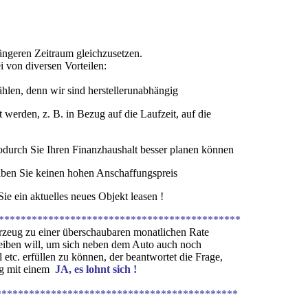
längeren Zeitraum gleichzusetzen.
i von diversen Vorteilen:
len, denn wir sind herstellerunabhängig
werden, z. B. in Bezug auf die Laufzeit, auf die
durch Sie Ihren Finanzhaushalt besser planen können
aben Sie keinen hohen Anschaffungspreis
e ein aktuelles neues Objekt leasen !
********************************************
eug zu einer überschaubaren monatlichen Rate
iben will, um sich neben dem Auto auch noch
 erfüllen zu können, der beantwortet die Frage,
g mit einem
JA, es lohnt sich !
********************************************