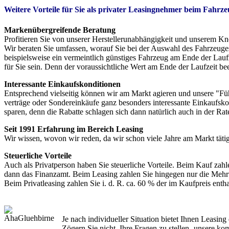
Weitere Vorteile für Sie als privater Leasingnehmer beim Fahrz
Markenübergreifende Beratung
Profitieren Sie von unserer Herstellerunabhängigkeit und unserem 
Wir beraten Sie umfassen, worauf Sie bei der Auswahl des Fahrzeuges
beispielsweise ein vermeintlich günstiges Fahrzeug am Ende der Lauf
für Sie sein. Denn der voraussichtliche Wert am Ende der Laufzeit bee
Interessante Einkaufskonditionen
Entsprechend vielseitig können wir am Markt agieren und unsere "F
verträge oder Sondereinkäufe ganz besonders interessante Einkaufsk
sparen, denn die Rabatte schlagen sich dann natürlich auch in der Rate
Seit 1991 Erfahrung im Bereich Leasing
Wir wissen, wovon wir reden, da wir schon viele Jahre am Markt tätig
Steuerliche Vorteile
Auch als Privatperson haben Sie steuerliche Vorteile. Beim Kauf zahl
dann das Finanzamt. Beim Leasing zahlen Sie hingegen nur die Mehrwer
Beim Privatleasing zahlen Sie i. d. R. ca. 60 % der im Kaufpreis enth
Je nach individueller Situation bietet Ihnen Leasing 
Zögern Sie nicht, Ihre Fragen zu stellen- unsere komp