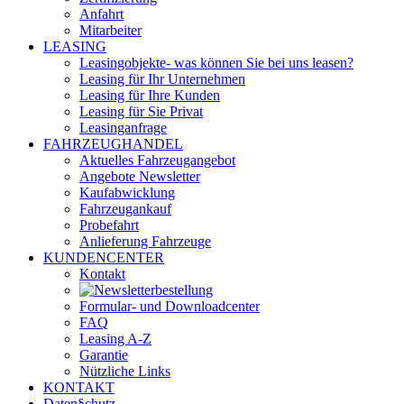
Anfahrt
Mitarbeiter
LEASING
Leasingobjekte- was können Sie bei uns leasen?
Leasing für Ihr Unternehmen
Leasing für Ihre Kunden
Leasing für Sie Privat
Leasinganfrage
FAHRZEUGHANDEL
Aktuelles Fahrzeugangebot
Angebote Newsletter
Kaufabwicklung
Fahrzeugankauf
Probefahrt
Anlieferung Fahrzeuge
KUNDENCENTER
Kontakt
Formular- und Downloadcenter
FAQ
Leasing A-Z
Garantie
Nützliche Links
KONTAKT
Daten§chutz