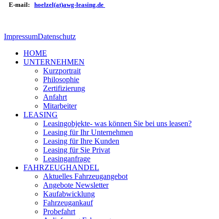
E-mail:
hoelzel(at)awg-leasing.de
Impressum
Datenschutz
HOME
UNTERNEHMEN
Kurzportrait
Philosophie
Zertifizierung
Anfahrt
Mitarbeiter
LEASING
Leasingobjekte- was können Sie bei uns leasen?
Leasing für Ihr Unternehmen
Leasing für Ihre Kunden
Leasing für Sie Privat
Leasinganfrage
FAHRZEUGHANDEL
Aktuelles Fahrzeugangebot
Angebote Newsletter
Kaufabwicklung
Fahrzeugankauf
Probefahrt